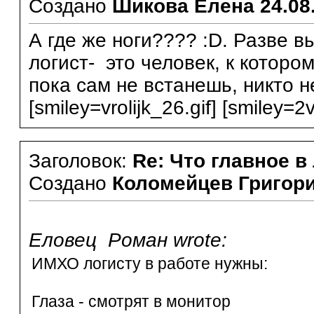
Создано
Шикова Елена
24.08
А где же ноги???? :D. Разве в
логист- это человек, к которо
пока сам не встанешь, никто н
[smiley=vrolijk_26.gif] [smiley=2v
Заголовок:
Re: Что главное в
Создано
Коломейцев Григор
Еловец Роман wrote:
ИМХО логисту в работе нужны:
Глаза - смотрят в монитор