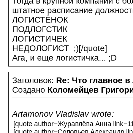
Тогда в крупной компании с б
штатное расписание должност
ЛОГИСТЁНОК
ПОДЛОГСТИК
ЛОГИСТИЧЕК
НЕДОЛОГИСТ ;)[/quote]
Ага, и еще логистичка... ;D
Заголовок:
Re: Что главное в
Создано
Коломейцев Григор
Artamonov Vladislav wrote:
[quote author=Журавлёва Анна link=
[quote author=Соловьев Александр l