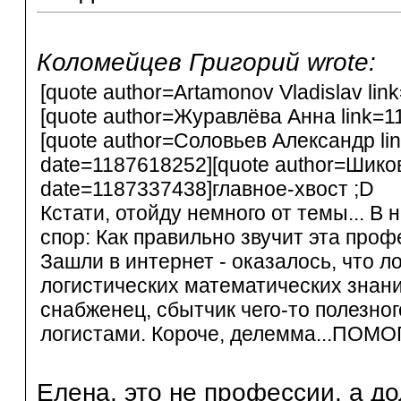
Коломейцев Григорий wrote:
[quote author=Artamonov Vladislav l
[quote author=Журавлёва Анна link=
[quote author=Соловьев Александр l
date=1187618252][quote author=Шико
date=1187337438]главное-хвост ;D
Кстати, отойду немного от темы... В
спор: Как правильно звучит эта проф
Зашли в интернет - оказалось, что л
логистических математических знаний
снабженец, сбытчик чего-то полезног
логистами. Короче, делемма...ПОМОГИ
Елена, это не профессии, а д