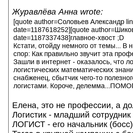
Журавлёва Анна wrote:
[quote author=Соловьев Александр l
date=1187618252][quote author=Шико
date=1187337438]главное-хвост ;D
Кстати, отойду немного от темы... В
спор: Как правильно звучит эта проф
Зашли в интернет - оказалось, что л
логистических математических знаний
снабженец, сбытчик чего-то полезног
логистами. Короче, делемма...ПОМОГИ
Елена, это не профессии, а д
Логистик - младший сотрудник 
ЛОГИСТ - его начальник (босс).