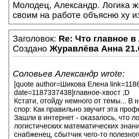
Молодец, Александр. Логика ж
своим на работе объясню ху из 
Заголовок:
Re: Что главное в
Создано
Журавлёва Анна
21.
Соловьев Александр wrote:
[quote author=Шикова Елена link=11
date=1187337438]главное-хвост ;D
Кстати, отойду немного от темы... В
спор: Как правильно звучит эта проф
Зашли в интернет - оказалось, что л
логистических математических знаний
снабженец, сбытчик чего-то полезног