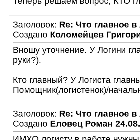
Теперь решаем вопрос, КТО гл
Заголовок:
Re: Что главное в
Создано
Коломейцев Григор
Вношу уточнение. У Логини глав
руки?).
Кто главный? У Логиста главный
Помощник(логистенок)/начальни
Заголовок:
Re: Что главное в
Создано
Еловец Роман
24.08
ИМХО логисту в работе нужны