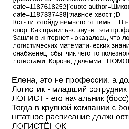
date=1187618252][quote author=Шико
date=1187337438]главное-хвост ;D
Кстати, отойду немного от темы... В
спор: Как правильно звучит эта проф
Зашли в интернет - оказалось, что л
логистических математических знаний
снабженец, сбытчик чего-то полезног
логистами. Короче, делемма...ПОМОГИ
Елена, это не профессии, а д
Логистик - младший сотрудник 
ЛОГИСТ - его начальник (босс).
Тогда в крупной компании с б
штатное расписание должност
ЛОГИСТЁНОК