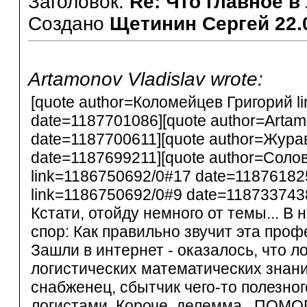
Заголовок:
Re: Что главное в
Создано
Щетинин Сергей
22.
Artamonov Vladislav wrote:
[quote author=Коломейцев Григорий l
date=1187701086][quote author=Artam
date=1187700611][quote author=Жура
date=1187699211][quote author=Соло
link=1186750692/0#17 date=11876182
link=1186750692/0#9 date=118733743
Кстати, отойду немного от темы... В
спор: Как правильно звучит эта проф
Зашли в интернет - оказалось, что л
логистических математических знаний
снабженец, сбытчик чего-то полезног
логистами. Короче, делемма...ПОМОГИ