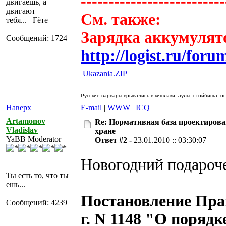
--------------------------
двигаешь, а
двигают
См. также:
тебя... Гёте
Зарядка аккумулят
Сообщений: 1724
http://logist.ru/fo
Ukazania.ZIP
Русские варвары врывались в кишлаки, аулы, стойбища, ос
Наверх
E-mail
|
WWW
|
ICQ
Artamonov
Re: Нормативная база проектирова
Vladislav
хране
YaBB Moderator
Ответ #2 -
23.01.2010 :: 03:30:07
Новогодний подароч
Ты есть то, что ты
ешь...
Постановление Прав
Сообщений: 4239
г. N 1148 "О поряд