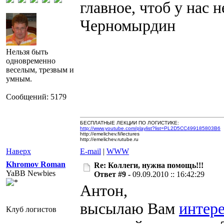
главное, чтоб у нас 
Черномырдин
Нельзя быть
одновременно
веселым, трезвым и
умным.
Сообщений: 5179
БЕСПЛАТНЫЕ ЛЕКЦИИ ПО ЛОГИСТИКЕ:
http://www.youtube.com/playlist?list=PL2D5CC499185803B6
http://emelichev.fi/lectures
http://emelichev.rutube.ru
Наверх
E-mail
|
WWW
Khromov Roman
Re: Коллеги, нужна помощь!!!
YaBB Newbies
Ответ #9 -
09.09.2010 :: 16:42:29
Антон,
высылаю Вам
интер
Клуб логистов