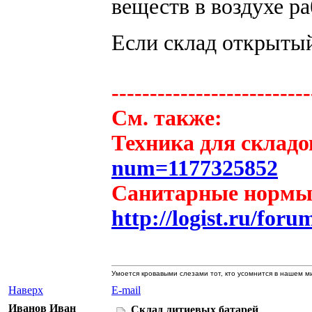
веществ в воздухе ра
Если склад открытый,
--------------------------
См. также:
Техника для склад
num=1177325852
Санитарные нормы 
http://logist.ru/fo
Умоется кровавыми слезами тот, кто усомнится в нашем 
Наверх
E-mail
Иванов Иван
Склад литиевых батарей