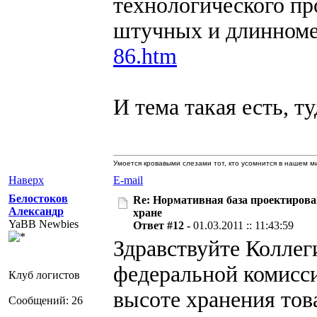
технологического пр
штучных и длинном
86.htm
И тема такая есть, т
Умоется кровавыми слезами тот, кто усомнится в нашем 
Наверх
E-mail
Белостоков
Re: Нормативная база проектирова
Александр
хране
YaBB Newbies
Ответ #12 -
01.03.2011 :: 11:43:59
Здравствуйте Коллег
федеральной комисс
Клуб логистов
высоте хранения тов
Сообщений: 26