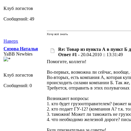
Клуб логистов
Сообщений: 49
Хочу всё знать
Наверх
Сизова Наталья
Re: Товар из пункта А в пункт Б 
YaBB Newbies
Ответ #1 -
20.04.2010 :: 13:31:49
Помогите, коллеги!
Во-первых, возможна ли сейчас, вообще,
Клуб логистов
Во-вторых, есть компания А, которая куп
происходить силами компании Б. Так же,
Сообщений: 0
Требуется, отправить в этих полувагонах
Возникают вопросы:
1. кто будет грузоотправителем? (может к
2. кто подает ГУ-12? (компания А? т.к. то
3. таможня! Может ли таможить не грузо
4. что необходимо железной дороге? письм
Буду признательна за советы!