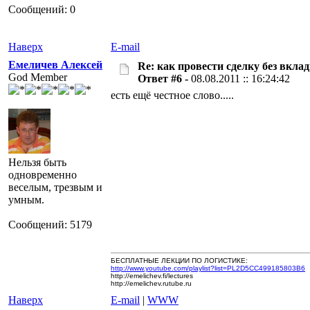
Сообщений: 0
Наверх
E-mail
Емеличев Алексей
Re: как провести сделку без вкла
God Member
Ответ #6 -
08.08.2011 :: 16:24:42
есть ещё честное слово.....
Нельзя быть
одновременно
веселым, трезвым и
умным.
Сообщений: 5179
БЕСПЛАТНЫЕ ЛЕКЦИИ ПО ЛОГИСТИКЕ:
http://www.youtube.com/playlist?list=PL2D5CC499185803B6
http://emelichev.fi/lectures
http://emelichev.rutube.ru
Наверх
E-mail
|
WWW