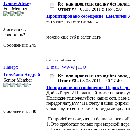
Ivanov Alexey
Re: как провести сделку без вкла
Full Member
Ответ #7 -
08.08.2011 :: 16:48:50
Процитировано сообщение: Емеличев 
есть ещё честное слово.....
Логистика,
говоришь?
можно еще зуб в залог дать
Сообщений: 245
Get your moto running!
Наверх
E-mail
|
WWW
|
ICQ
Голубчик Андрей
Re: как провести сделку без вкла
Senior Member
Ответ #8 -
08.08.2011 :: 20:57:40
Процитировано сообщение: Перов Сер
Добрый день! На данный момент нахожусь
Подскажите,пожалуйста,какие есть вариа
передоплату)???? На счету нашей фирмы 
Слышал,что есть какие-то виды аккредит
Сообщений: 330
Попробуйте получить в банке залоговый а
1. Это сработает только при морской п
2. Банк оплатит товар продавцу, но вам не