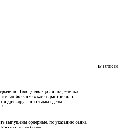
IP записан
Германию. Выступаю в роли посредника.
дитив,либо банковскаю гарантию или
 ни друг-друга,ни суммы сделки.
ь!
ыть выпущены ордерные, по указанию банка.
 Россию, но не более.