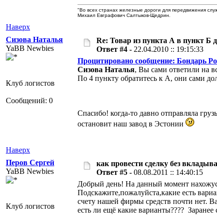
"Во всех странах железные дороги для передвижения служат
Михаил Евграфович Салтыков-Щедрин.
Наверх
Сизова Наталья
Re: Товар из пункта А в пункт Б 
YaBB Newbies
Ответ #4 -
22.04.2010 :: 19:15:33
Процитировано сообщение: Бондарь Р
Сизова Наталья
, Вы сами ответили на в
По 4 пункту обратитесь к А, они сами до
Клуб логистов
Сообщений: 0
Спасибо! когда-то давно отправляла груз
остановит наш завод в Эстонии
Наверх
Перов Сергей
как провести сделку без вкладыва
YaBB Newbies
Ответ #5 -
08.08.2011 :: 14:40:15
Добрый день! На данный момент нахожусь
Подскажите,пожалуйста,какие есть вариа
счету нашей фирмы средств почти нет. В
Клуб логистов
есть ли ещё какие варианты???? Заранее 