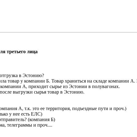
для третьего лица
 отгрузка в Эстонию?
ила товар у компании Б. Товар храниться на складе компании А.
 компании А, приходит сырье из Эстонии в полувагонах.
 после выгрузки сырья товар в Эстонию.
омпания А, т.к. это ее территория, подъездные пути и проч.)
лько у нее есть ЕЛС)
отправитель? (компания Б)
а, телеграммы и проч....