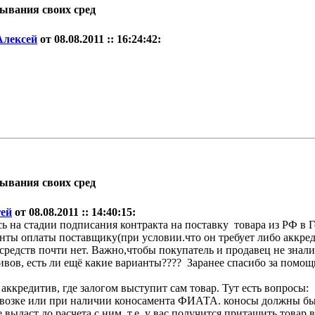
дывания своих сред
Алексей
от 08.08.2011 :: 16:24:42:
дывания своих сред
гей
от 08.08.2011 :: 14:40:15:
 на стадии подписания контракта на поставку товара из РФ в 
нты оплаты поставщику(при условии.что он требует либо аккре
средств почти нет. Важно,чтобы покупатель и продавец не знали
ивов, есть ли ещё какие варианты???? Заранее спасибо за помощ
ккредитив, где залогом выступит сам товар. Тут есть вопросы:
еревозке или при наличии коносамента ФИАТА. коносы должны б
 выдаст до расчета с ним. т.е. у вас получится притащить товар в