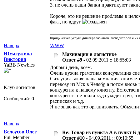
3. не очень наши банки практикуют таки
Короче, это не решение проблемы в целом
факт, но вдруг
Юридические услуги для перевозчиков, экспедиторов и их 
Наверх
WWW
Юмагужина
Махинации в логистике
Виктория
Ответ #9 -
02.09.2011 :: 18:55:03
YaBB Newbies
Добрый день, всем.
Очень нужна грамотная консультация спец
Ситауция такая: наша компания занимает
перевозу из Мск в Челябу, а потом вновь
Клуб логистов
конкурента к нашему клиенту. Естественн
конкуренты не знали куда уходит груз, а
Сообщений: 0
расписках и т.д.
Я не знаю как это организовать. Объяснит
Наверх
Белоусов Олег
Re: Товар из пункта А в пункт Б 
Full Member
Ответ #10 -
04.09.2011 :: 00:10:55