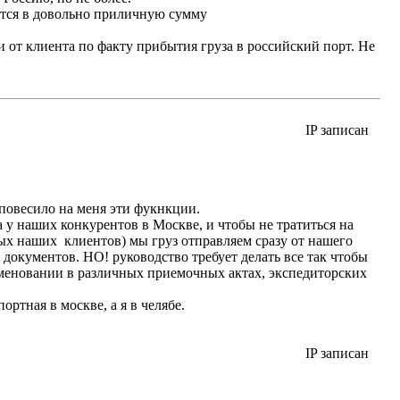
дется в довольно приличную сумму
и от клиента по факту прибытия груза в российский порт. Не
IP записан
 повесило на меня эти фукнкции.
 у наших конкурентов в Москве, и чтобы не тратиться на
ных наших клиентов) мы груз отправляем сразу от нашего
документов. НО! руководство требует делать все так чтобы
аименовании в различных приемочных актах, экспедиторских
ртная в москве, а я в челябе.
IP записан