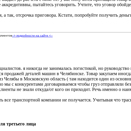
е аккредитиввы, пытайтесь уговорить. Учтите, что уговор обой
, а так, отсрочка приговора. Кстати, попробуйте получить деньг
клиентов
--> подробности на сайте <--
иалистов. я никогда не занималась логистикой, но руководство
ся продажей деталей машин в Челябинске. Товар закупаем иногда
 из Челябы в Московскую область ( там находится один из основ
о мы с конкурентами договариваемся чтобы груз отправляли без 
 клиенты не знали откуда/от кого он приходит. Речь именно о н
ь все транспортной компании не получается. Учитывая что траспо
для третьего лица