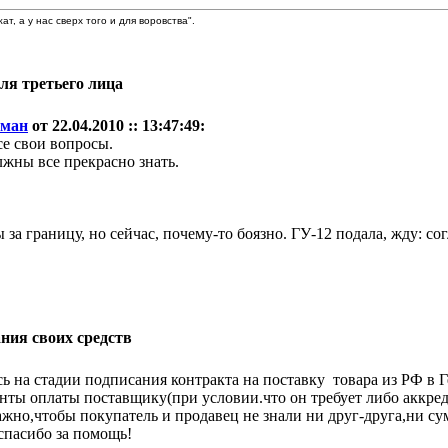
, а у нас сверх того и для воровства".
для третьего лица
оман
от 22.04.2010 :: 13:47:49:
се свои вопросы.
лжны все прекрасно знать.
ы за границу, но сейчас, почему-то боязно. ГУ-12 подала, жду: с
ния своих средств
 на стадии подписания контракта на поставку товара из РФ в 
нты оплаты поставщику(при условии.что он требует либо аккре
ажно,чтобы покупатель и продавец не знали ни друг-друга,ни су
спасибо за помощь!