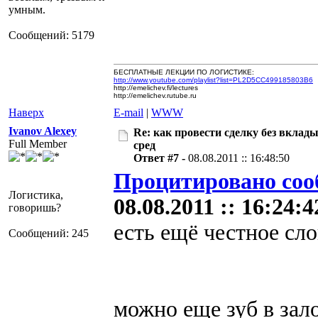
умным.
Сообщений: 5179
БЕСПЛАТНЫЕ ЛЕКЦИИ ПО ЛОГИСТИКЕ:
http://www.youtube.com/playlist?list=PL2D5CC499185803B6
http://emelichev.fi/lectures
http://emelichev.rutube.ru
Наверх
E-mail
|
WWW
Ivanov Alexey
Re: как провести сделку без вклад
Full Member
сред
Ответ #7 -
08.08.2011 :: 16:48:50
Процитировано соо
Логистика,
08.08.2011 :: 16:24:4
говоришь?
есть ещё честное слов
Сообщений: 245
можно еще зуб в зало