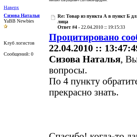
Михаил Евграфович Салтыков-Щедрин.
Наверх
Сизова Наталья
Re: Товар из пункта А в пункт Б дл
YaBB Newbies
лица
Ответ #4 -
22.04.2010 :: 19:15:33
Процитировано соо
Клуб логистов
22.04.2010 :: 13:47:4
Сообщений: 0
Сизова Наталья
, В
вопросы.
По 4 пункту обратит
прекрасно знать.
Спасибо! когда-то да