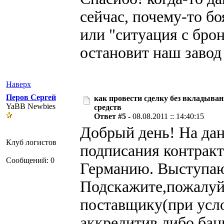
сейчас, почему-то бо
или "ситуация с бро
остановит наш завод
Наверх
Перов Сергей
как провести сделку без вкладыван
YaBB Newbies
средств
Ответ #5 -
08.08.2011 :: 14:40:15
Добрый день! На да
Клуб логистов
подписания контракт
Сообщений: 0
Германию. Выступаю
Подскажите,пожалуйс
поставщику(при усло
аккредитив,либо бан