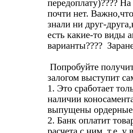
передоплату)???? На
почти нет. Важно,чт
знали ни друг-друга
есть какие-то виды а
варианты???? Заране
Попробуйте получить
залогом выступит сам
1. Это сработает тол
наличии коносамент
выпущены ордерные,
2. Банк оплатит това
расчета с ним. т.е. 