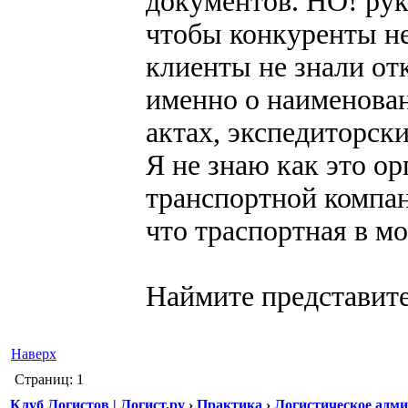
документов. НО! руко
чтобы конкуренты не 
клиенты не знали отк
именно о наименова
актах, экспедиторски
Я не знаю как это ор
транспортной компан
что траспортная в мос
Наймите представител
Наверх
Страниц: 1
Клуб Логистов | Логист.ру
›
Практика
›
Логистическое адм