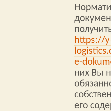
Нормати
докумен
получить
https://y
logistics
e-dokum
них Вы н
обязанн
собствен
его сод