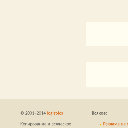
© 2001–2014
logist·ics
Всякое:
Копирование и всяческое
Реклама на 