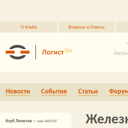
Перейти к основному содержанию
О Клубе
Вопросы и Ответы
Автом
#грузоп
гр
Jungheinrich
грузоперевоз
Новости
События
Статьи
Фору
#wms
Конференци
Серв
Желез
Клуб Логистов
— нас 44070!
#автоматизаци