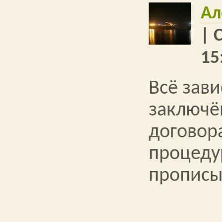
Ал
| 
15
Всё зави
заключё
договора
процед
прописы