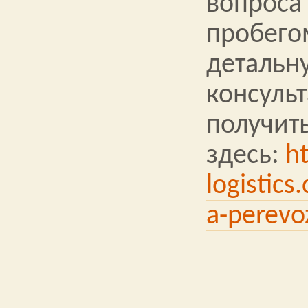
вопроса
пробего
детальн
консуль
получит
здесь:
ht
logistics
a-perevo