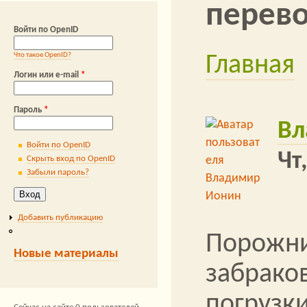
перев
News for the F
Войти по OpenID
склада
транспортная 
Что такое OpenID?
Главная
Вы здесь
Байки 
обучение
Логин или e-mail
*
WMS
склады
Пароль
*
складс
грузоперевозок
Вл
Войти по OpenID
Чт
Скрыть вход по OpenID
Забыли пароль?
Добавить публикацию
Порожни
Новые материалы
забрако
погрузки