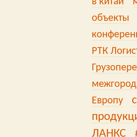
в китай
объекты
конферен
РТК Логис
Грузопер
межгород
Европу
продукц
ЛАНКС