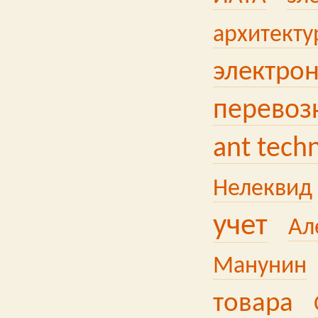
архитекту
электро
перевозк
ant tech
Нелеквид
учет
Ал
Манунин
товара