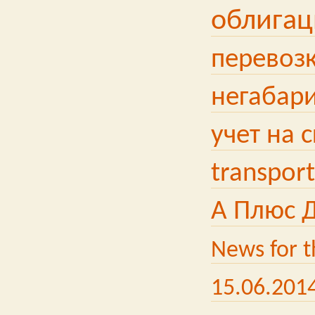
облига
перевоз
негабари
учет на 
transport
А Плюс 
News for t
15.06.201