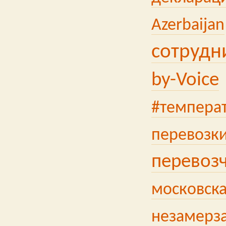
Azerbaijan
сотрудн
by-Voice
#темпера
перевозк
перевоз
московска
незамерз