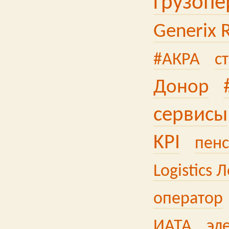
грузопе
Generix 
#АКРА
с
Донор
сервисы
KPI
пен
Logistics 
оператор
ИАТА
эл