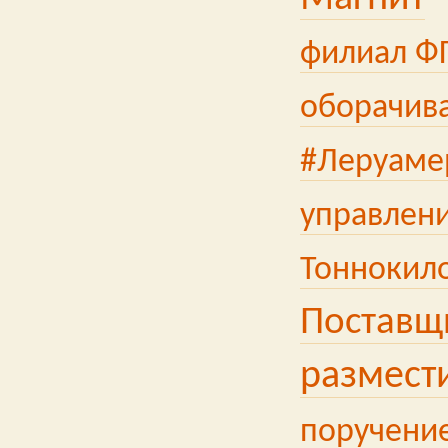
филиал Ф
оборачива
#Леруаме
управлен
Тоннокил
Поставщ
размести
поручение