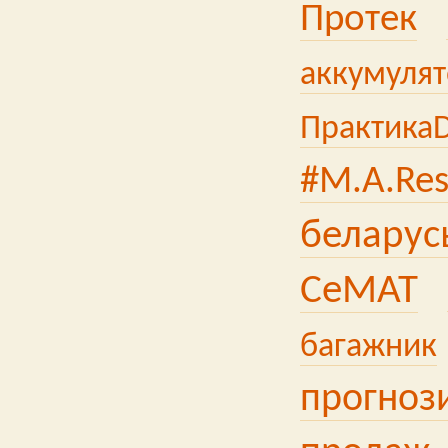
Протек
аккумуля
ПрактикаD
#M.A.Res
беларус
СеМАТ
багажник
прогноз