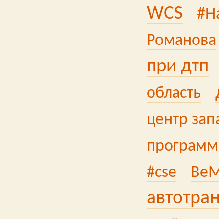
WCS
#Н
Романова
при дтп
область
центр зап
программа
#cse
Be
автотра