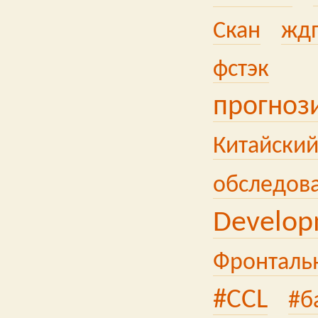
Скан
жд
фстэк
прогноз
Китайский
обследов
Develop
Фронталь
#CCL
#б