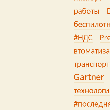
работы
беспилот
#НДС
Pre
втоматиз
транспорт
Gartner
технологи
#последн