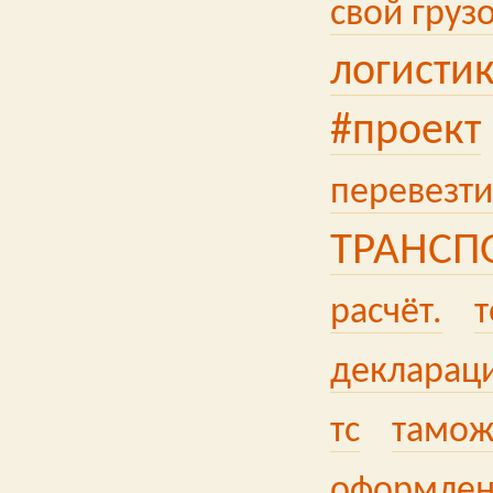
свой груз
логисти
#проект
перевезти
ТРАНСП
расчёт.
т
деклараци
тс
тамож
оформлен