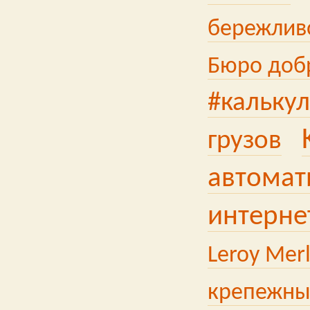
бережлив
Бюро доб
#кальку
грузов
автомат
интерне
Leroy Merl
крепежны