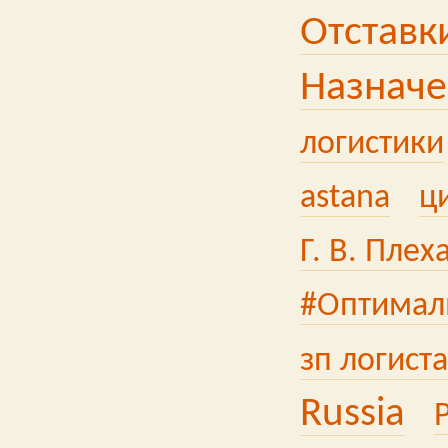
Отставк
Назнач
логистики
astana
ц
Г. В. Плех
#Оптимал
зп логиста
Russia