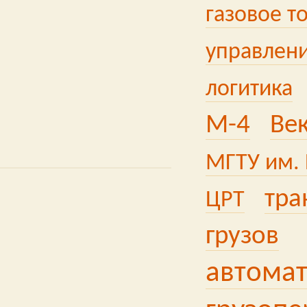
газовое т
управлени
логитика
М-4
Ве
МГТУ им. 
тра
ЦРТ
грузов
автома