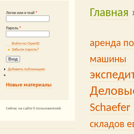
недвижимос
Главная
Вы здесь
Логин или e-mail
*
#wmsсистем
KOTKA
Ба
Пароль
*
Alliance
тр
аренда п
Войти по OpenID
Забыли пароль?
автомати
машины
Добавить публикацию
экспеди
Новые материалы
Деловы
Schaefer
Сейчас на сайте 0 пользователей.
складов 