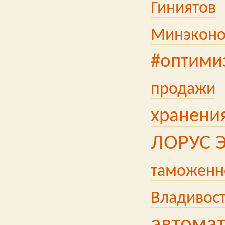
Гиниятов
Минэконо
#оптими
продажи
хранени
ЛОРУС Э
таможенн
Владивос