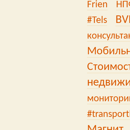
Frien
НП
BV
#Tels
консульта
Мобильн
Стоимос
недвижи
мониторин
#transport
Магнит