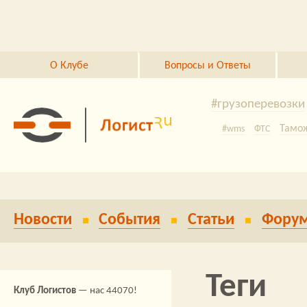
Перейти к основному содержанию
О Клубе
Вопросы и Ответы
#грузоперевозки
Тамо
#wms
ФТС
логистике
Деловые
склады России
3PL
#ав
Новости
События
Статьи
Фору
#логистика
авт
грузо
Конференции
Теги
Клуб Логистов
— нас 44070!
#грузовые
России