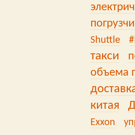
электри
погрузчи
Shuttle
#
такси
п
объема 
доставк
китая
Д
Exxon
уп