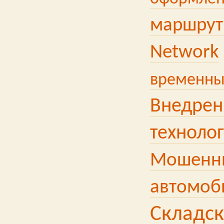
маршру
Network
временны
Внедрен
техноло
Мошенни
автомоб
Складск