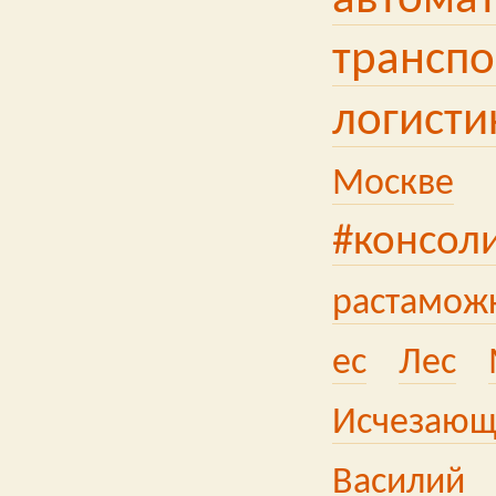
автома
трансп
логисти
Москве
#консол
растаможк
ес
Лес
Исчезающ
Василий