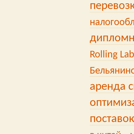
перевозк
налогооб
дипломн
Rolling La
Бельянин
аренда 
оптимиз
поставо