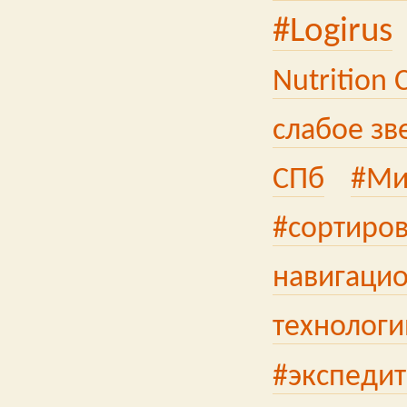
#Logirus
Nutrition
слабое зв
СПб
#Ми
#сортиро
навигаци
технологи
#экспеди