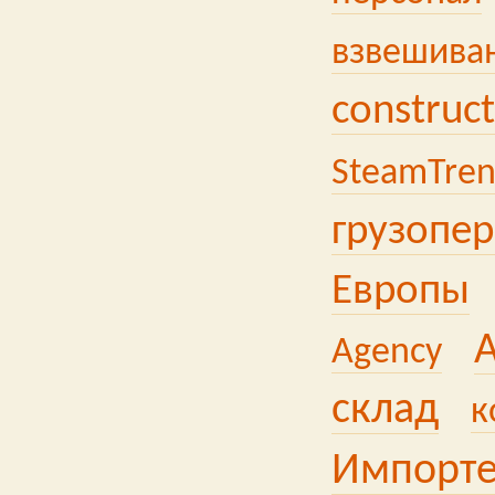
взвешива
construc
SteamTre
грузопер
Европы
Agency
склад
к
Импорт