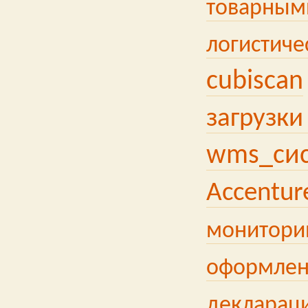
товарными
логистиче
cubiscan
загрузки
wms_си
Accentur
мониторин
оформлен
декларац