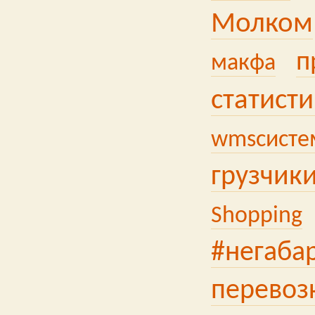
Молком
п
макфа
статисти
wmsсисте
грузчик
Shopping
#негаба
перевоз