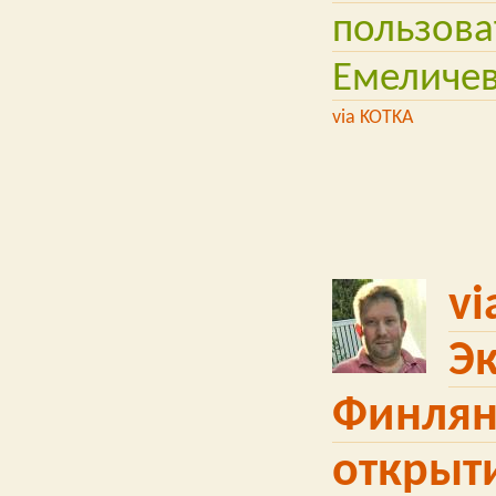
пользова
Емеличе
via KOTKA
vi
Э
Финлян
открыт