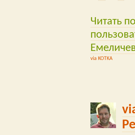
Читать п
пользова
Емеличе
via KOTKA
vi
Р