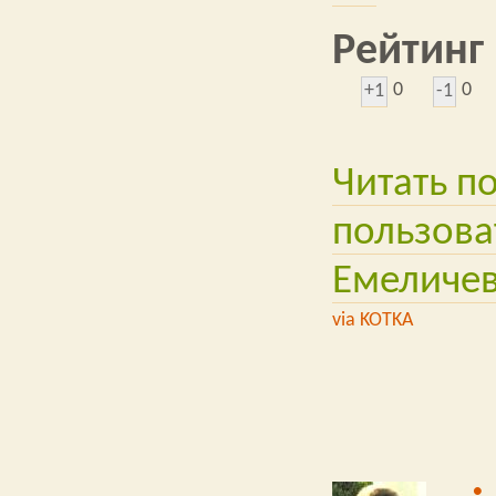
Рейтинг
0
0
+1
-1
Читать п
пользова
Емеличе
via KOTKA