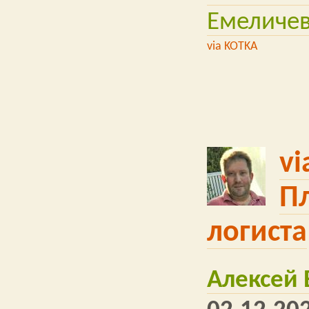
Емеличе
via KOTKA
vi
П
логиста
Алексей