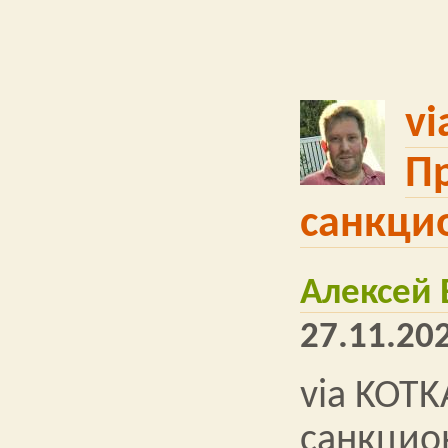
vi
П
санкци
Алексей
27.11.202
via KOTK
санкцио