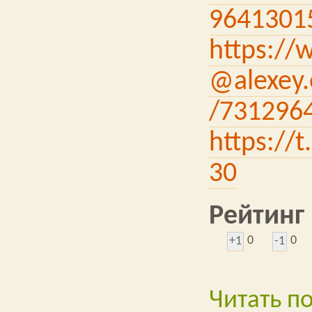
9641301
https://
@alexey.
/731296
https://
30
Рейтинг
0
0
+1
-1
Читать п