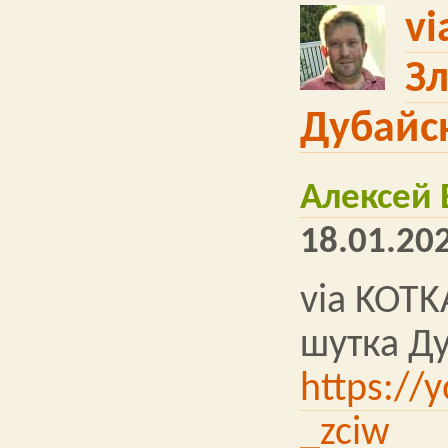
vi
Зл
Дубайс
Алексей
18.01.202
via KOTK
шутка Д
https://
_zciw