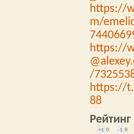
https://
m/emelic
7440669
https://
@alexey.
/732553
https://
88
Рейтинг
0
0
+1
-1