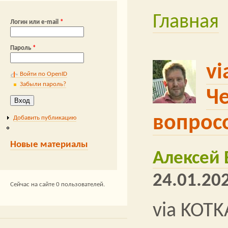
Таможня
Р
Главная
Вы здесь
Логин или e-mail
*
#авт
логистика
В
Пароль
*
vi
#ACEX Alliance
e-com
Войти по OpenID
АЙТОБ
Забыли пароль?
#wm
Ч
вопросо
Добавить публикацию
Новые материалы
Алексей
24.01.202
Сейчас на сайте 0 пользователей.
via KOTK