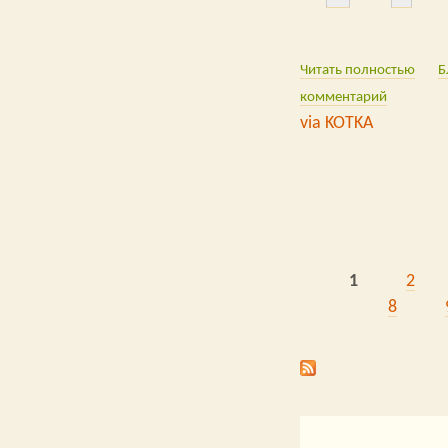
via 
Читать полностью
Б
комментарий
via KOTKA
1
2
Страницы
8