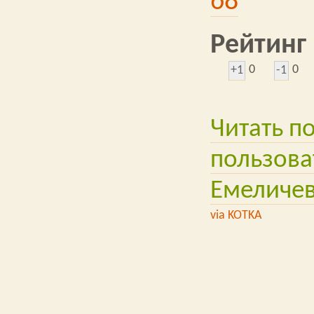
68
Рейтинг
0
0
+1
-1
Читать п
пользова
Емеличе
via KOTKA