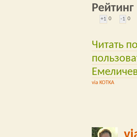
Рейтинг
0
0
+1
-1
Читать п
пользова
Емеличе
via KOTKA
vi