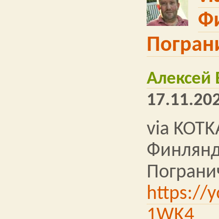
Ф
Погран
Алексей
17.11.202
via KOTK
Финлянд
Пограни
https://
1WK4