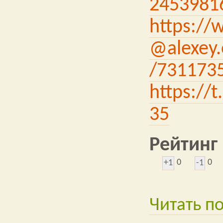
2453981
https://
@alexey.
/731173
https://
35
Рейтинг
0
0
+1
-1
Читать п