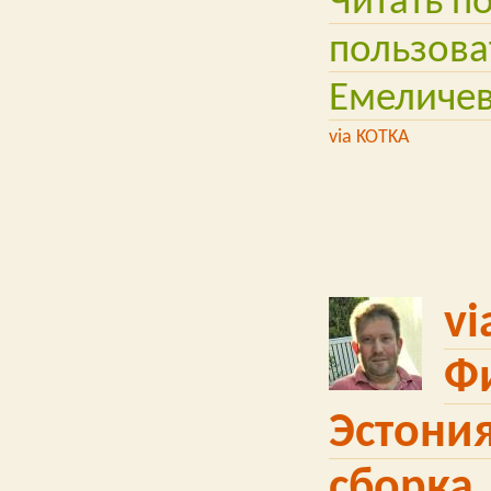
Читать п
пользова
Емеличе
via KOTKA
vi
Ф
Эстония
сборка