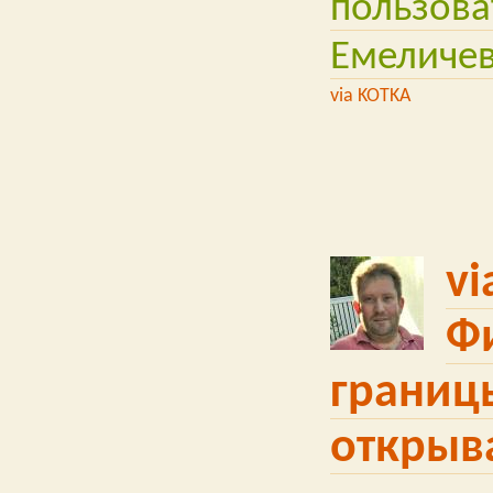
пользова
Емеличе
via KOTKA
vi
Ф
границ
открыва