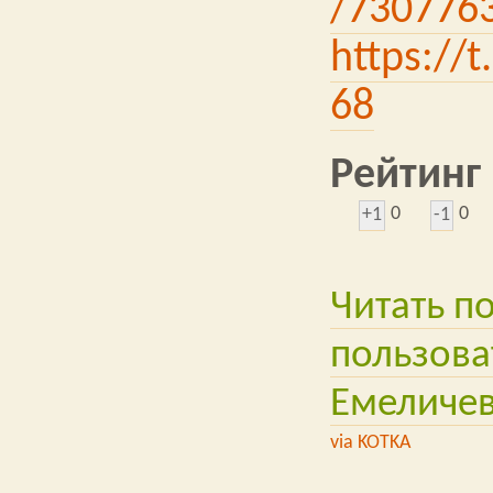
/730776
https://
68
Рейтинг
0
0
+1
-1
Читать п
пользова
Емеличе
via KOTKA