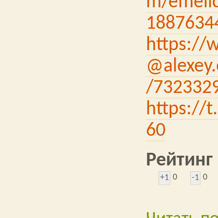
m/emelic
1887634
https://
@alexey.
/732332
https://
60
Рейтинг
0
0
+1
-1