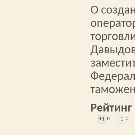
О создан
операто
торговли
Давыдов
замести
Федерал
таможен
Рейтинг
0
0
+1
-1