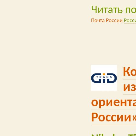
Читать п
Почта России
Росс
К
и
ориент
России