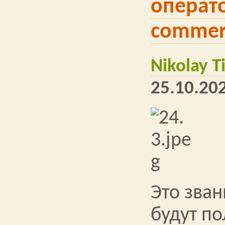
операто
commer
Nikolay 
25.10.202
Это зва
будут по