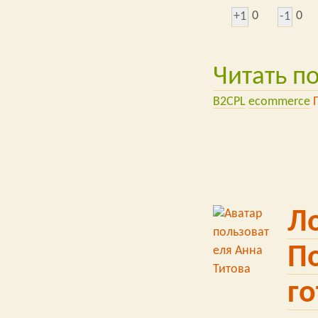
0
0
+1
-1
Читать п
B2CPL
ecommerce
Л
П
го