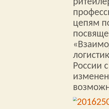
ритейле
професс
цепям п
посвяще
«Взаимо
логисти
России с
изменен
возмож