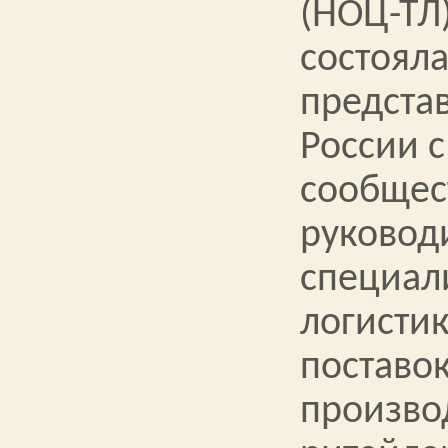
(НОЦ-ТЛ
состояла
предста
России 
сообщес
руковод
специал
логисти
поставо
произво