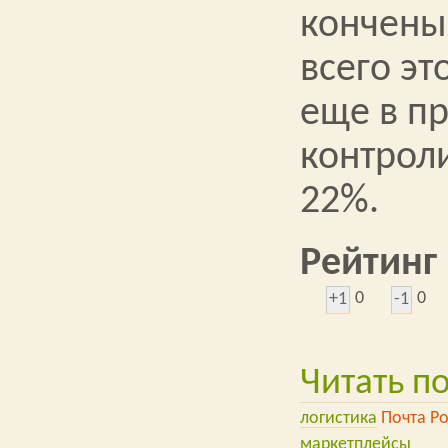
кончены
всего эт
еще в п
контрол
22%.
Рейтинг
0
0
+1
-1
Читать п
логистика
Почта Р
маркетплейсы