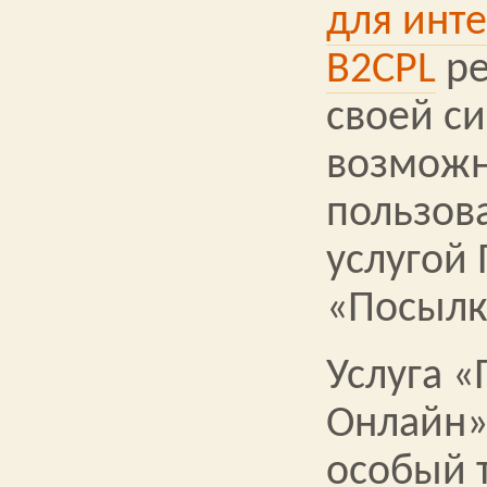
для инт
B2CPL
ре
своей с
возможн
пользов
услугой
«Посылк
Услуга 
Онлайн»
особый 