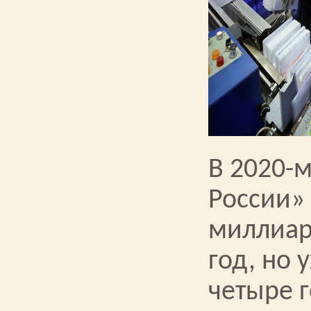
В 2020-м
России» 
миллиар
год, но 
четыре 