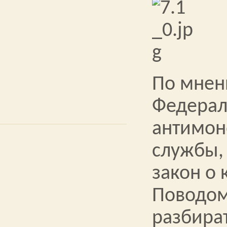
По мне
Федерал
антимон
службы,
закон о 
Поводом
разбират