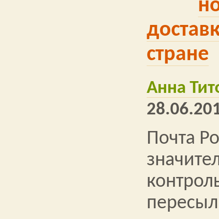
н
достав
стране
Анна Тит
28.06.201
Почта Р
значите
контрол
пересыл