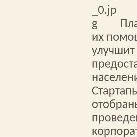
Пла
их помо
улучшит
предост
населени
Стартап
отобраны
проведе
корпора