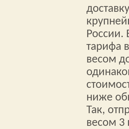
доставку
крупней
России. 
тарифа 
весом до
одинако
стоимос
ниже об
Так, отп
весом 3 