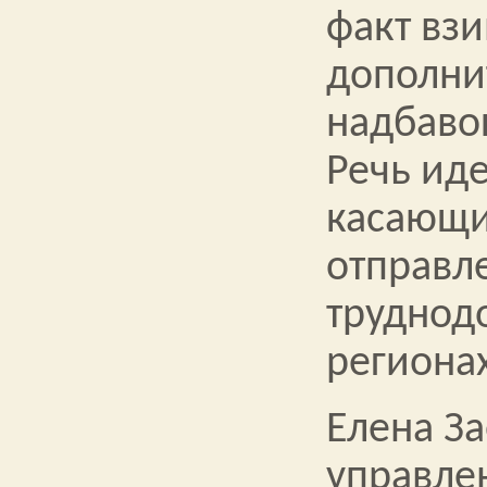
факт вз
дополни
надбаво
Речь иде
касающи
отправл
труднод
региона
Елена За
управле