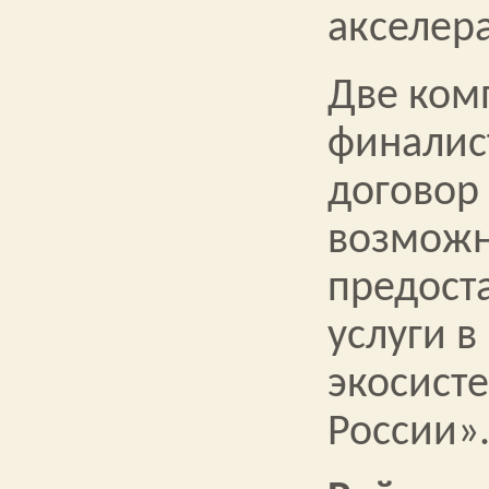
акселер
Две ком
финалис
договор 
возможн
предост
услуги в
экосист
России»