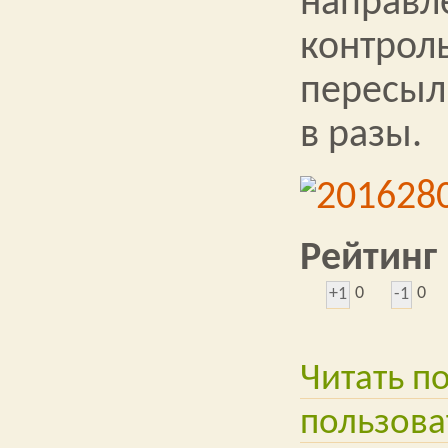
направл
контрол
пересыл
в разы.
Рейтинг
0
0
+1
-1
Читать п
пользова