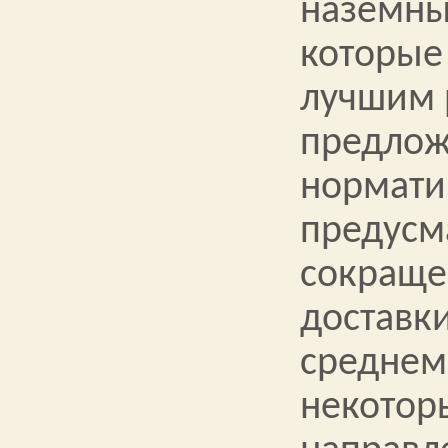
наземны
которые
лучшим
предлож
нормати
предусм
сокраще
доставк
среднем 
некото