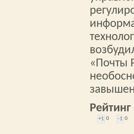
регулир
информ
техноло
возбуди
«Почты 
необосн
завышен
Рейтинг
0
0
+1
-1