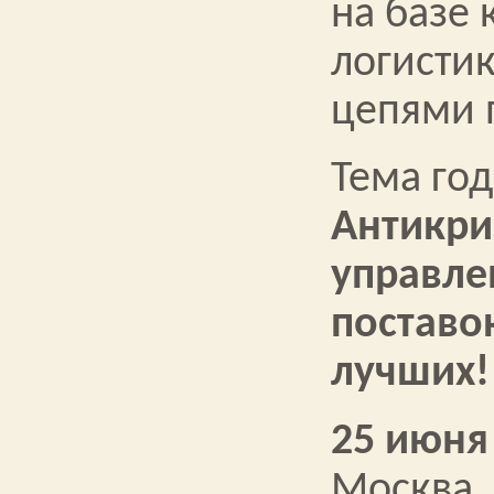
на базе
логисти
цепями 
Тема год
Антикри
управле
поставо
лучших!
25 июня
Москва,