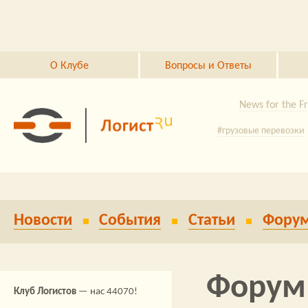
Перейти к основному содержанию
О Клубе
Вопросы и Ответы
News for the F
#грузовые перевозки
Байки из Ко
логистика
#Ба
Автом
Jungheinrich
Новости
События
Статьи
Фору
3PL
склады России
#автоматизация 
Форум
зап
Клуб Логистов
— нас 44070!
#грузопере