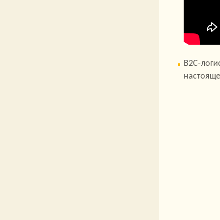
B2C-логи
настояще