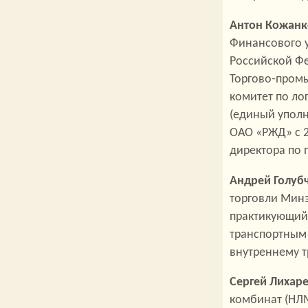
Антон Кожанк
Финансового у
Российской Фе
Торгово-пром
комитет по ло
(единый упол
ОАО «РЖД» с 2
директора по
Андрей Голуб
торговли Минэ
практикующий
транспортным
внутреннему т
Сергей Лихар
комбинат (НЛМ