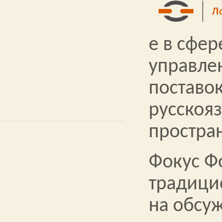
е в сфер
управле
поставок
русскоя
простран
Фокус Ф
традици
на обсу