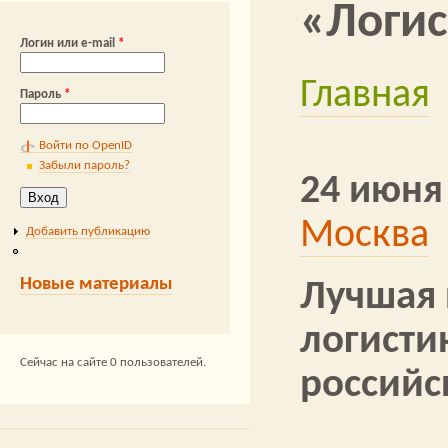
«Логис
грузоперевозки
Ж
Логин или e-mail
*
KOTKA
Экс
Главная
Вы здесь
Пароль
*
#автоматизация лог
#а
АЙТОБ
Войти по OpenID
Забыли пароль?
24 июня
Москва
Добавить публикацию
Новые материалы
​Лучшая
логисти
Сейчас на сайте 0 пользователей.
российс