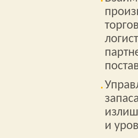
произ
торго
логис
партн
поста
Управ
запас
излиш
и уро