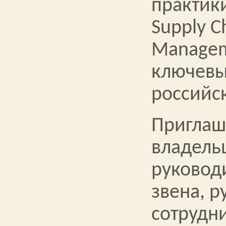
практик
Supply C
Managem
ключевы
российс
Пригла
владель
руковод
звена, р
сотрудн