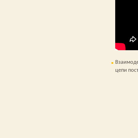
Взаимоде
цепи пос