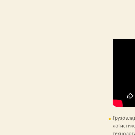
Грузовла
логистич
технолог