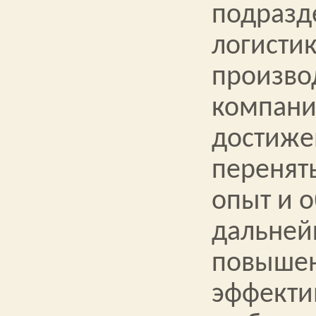
подразд
логистик
произво
компани
достиже
перенят
опыт и 
дальней
повыше
эффекти