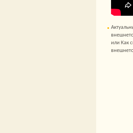
Актуальн
внешнето
или Как 
внешнето