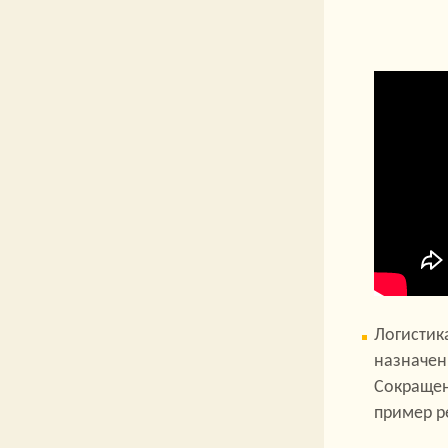
Логистик
назначен
Сокращен
пример р