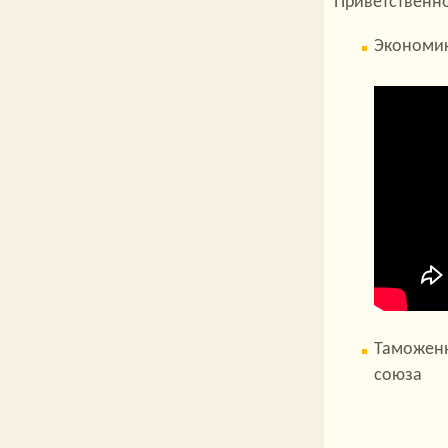
Приветственн
Экономик
Таможенн
союза