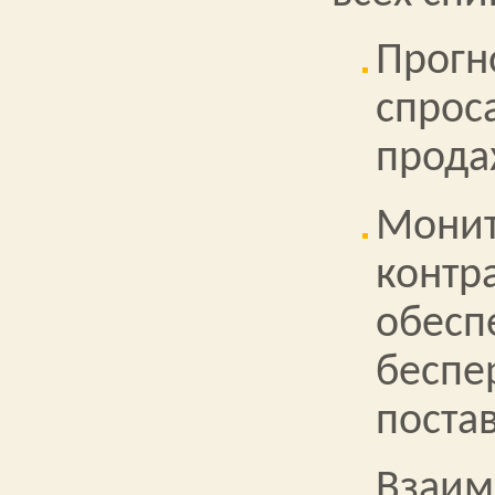
Прогн
спрос
прода
Монит
контр
обесп
беспе
поста
Взаим