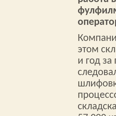
фулфил
операто
Компани
этом скл
и год за
следова
шлифов
процесс
складск