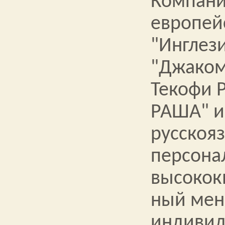
Компания
европей
"Инглези
"Джаком
Текофи 
РАША" и 
русскоя
персона
высокок
ный мен
индивид