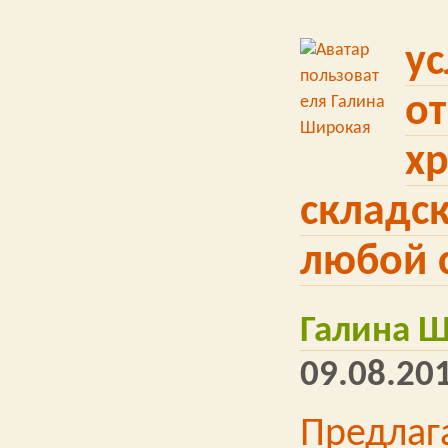
ус
от
х
складс
любой 
Галина 
09.08.201
Предлаг