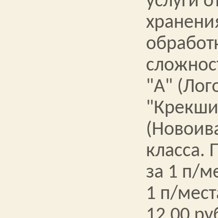
услуги о
хранени
обработ
сложнос
"А" (Лог
"Крекшин
(Новоив
класса. 
за 1 п/м
1 п/мест
12,00 ру