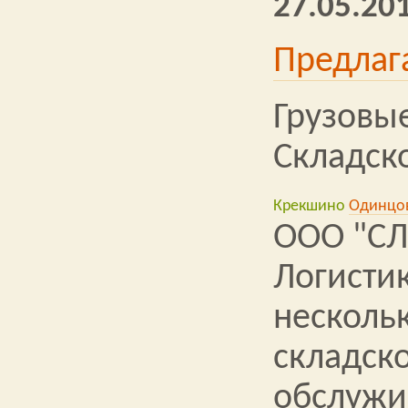
27.05.201
Предлаг
Грузовы
Складск
Крекшино
Одинцо
ООО "СЛ
Логистик
несколь
складск
обслужи