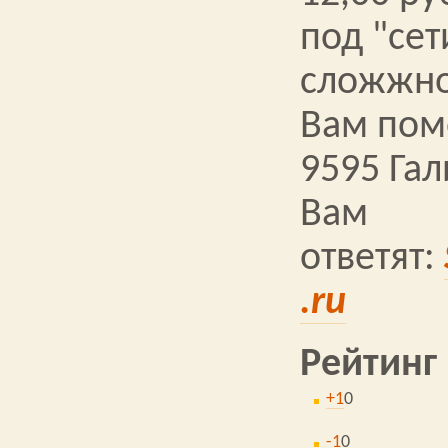
под "се
сложжно
Вам помо
9595 Га
Вам
ответят:
.ru
Рейтинг
+1
0
-1
0