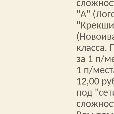
сложнос
"А" (Лог
"Крекшин
(Новоив
класса. 
за 1 п/м
1 п/мест
12,00 ру
под "се
сложност