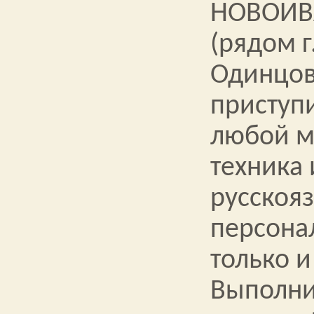
НОВОИВ
(рядом г
Одинцов
приступи
любой м
техника
русскоя
персона
только и
Выполн