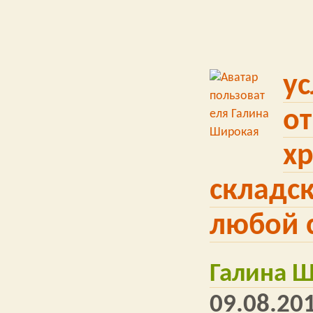
ус
от
х
складс
любой 
Галина 
09.08.201