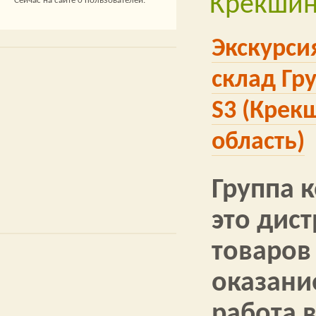
Крекши
Сейчас на сайте 0 пользователей.
Экскурси
склад Гр
S3 (Крек
область)
Группа 
это дис
товаров 
оказание
работа в