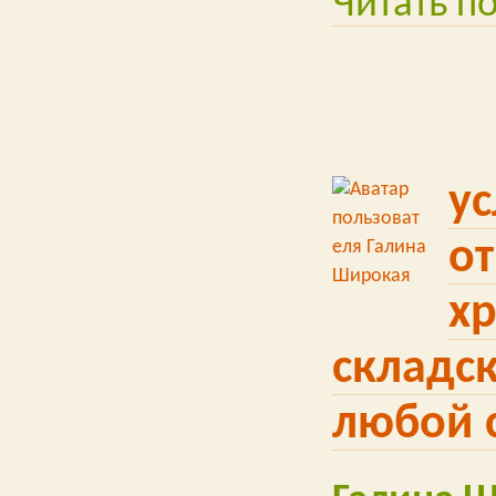
Читать п
ус
от
х
складс
любой 