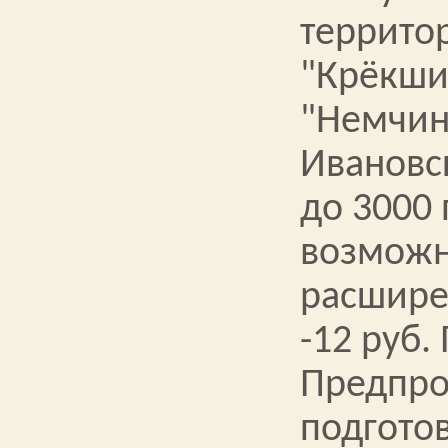
террито
"Крёкши
"Немчин
Ивановс
до 3000 
возмож
расшире
-12 руб.
Предпр
подгото