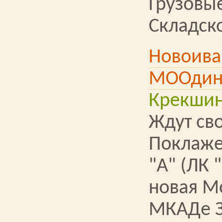
Грузовы
Складск
Новоива
МООдин
Крекши
Ждут св
Поклаже
"А" (ЛК 
новая М
МКАДе З