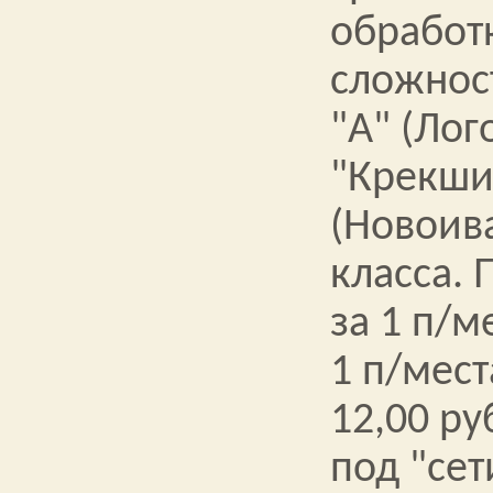
обработ
сложнос
"А" (Лог
"Крекшин
(Новоив
класса. 
за 1 п/м
1 п/мест
12,00 ру
под "се