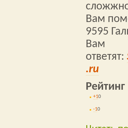
сложжно
Вам помо
9595 Га
Вам
ответят:
.ru
Рейтинг
+1
0
-1
0