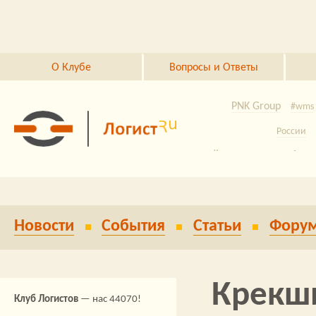
Перейти к основному содержанию
О Клубе
Вопросы и Ответы
PNK Group
#wms
России
#логистика
Авт
грузопере
транспорт
скл
Новости
События
Статьи
Фору
Китай
e-c
Конф
грузоперевозок
складская нед
Крекш
Клуб Логистов
— нас 44070!
автомати
Jungheinrich