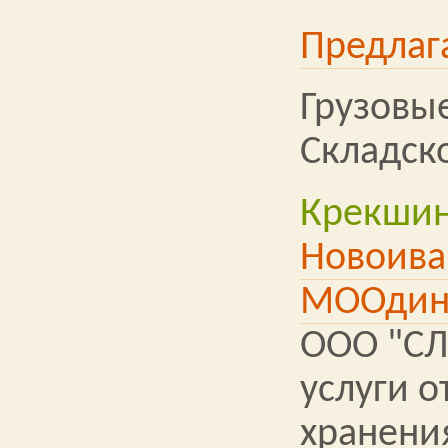
Предлаг
Грузовы
Складск
Крекши
Новоива
МООдин
ООО "СЛ
услуги о
хранени