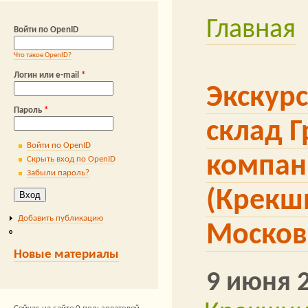
конференция
обу
Главная
Вы здесь
Войти по OpenID
Байкал Се
Что такое OpenID?
Котки
авто
Логин или e-mail
*
Экскурс
управление запасами
Пароль
*
склад 
Войти по OpenID
компан
Скрыть вход по OpenID
Забыли пароль?
(Крекш
Добавить публикацию
Москов
Новые материалы
9 июня 