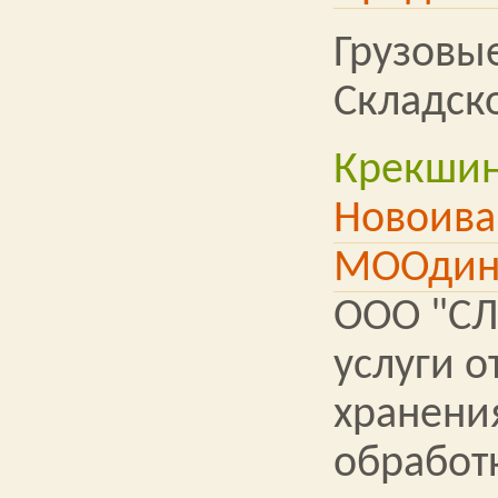
Грузовы
Складск
Крекши
Новоива
МООдин
ООО "СЛ
услуги о
хранени
обработ