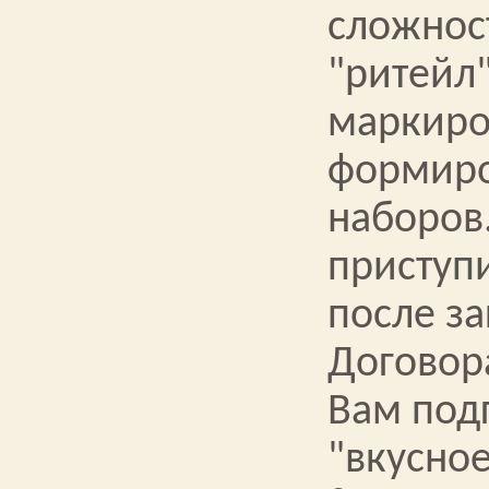
сложност
"ритейл"
маркиро
формир
наборов
приступи
после з
Договора
Вам под
"вкусно