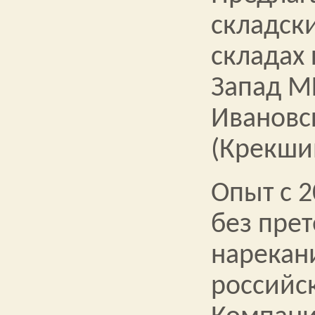
складски
складах 
Запад МК
Ивановс
(Крекши
Опыт с 2
без прет
нарекани
российс