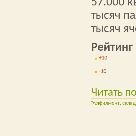
57.000 к
тысяч па
тысяч я
Рейтинг
+1
0
-1
0
Читать п
Фулфилмент
скла