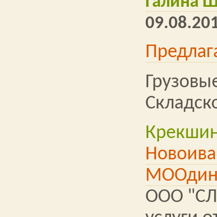
Галина 
09.08.201
Предлаг
Грузовы
Складск
Крекши
Новоива
МООдин
ООО "СЛ