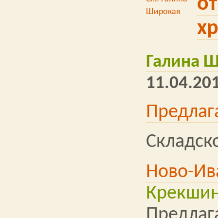
от
х
Галина 
11.04.201
Предлаг
Складск
Ново-Ив
Крекши
Предлаг