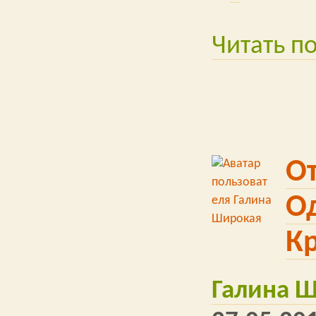
Читать п
От
О
К
Галина 